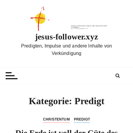
Z
u
m
I
n
jesus-follower.xyz
h
Predigten, Impulse und andere Inhalte von
a
Verkündigung
l
t
s
p
r
i
Kategorie:
Predigt
n
g
e
CHRISTENTUM
PREDIGT
n