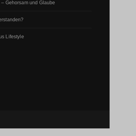
a – Gehorsam und Glaube
erstanden?
us Lifestyle