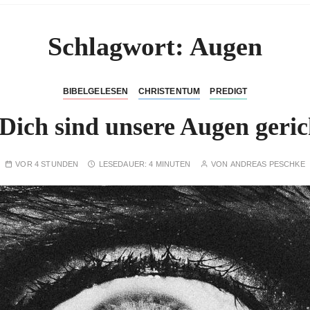
Schlagwort:
Augen
BIBELGELESEN
CHRISTENTUM
PREDIGT
Dich sind unsere Augen geric
VOR 4 STUNDEN
LESEDAUER:
4 MINUTEN
VON
ANDREAS PESCHKE