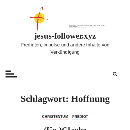
Z
u
m
I
n
jesus-follower.xyz
h
Predigten, Impulse und andere Inhalte von
a
Verkündigung
l
t
s
p
r
i
Schlagwort:
Hoffnung
n
g
e
CHRISTENTUM
PREDIGT
n