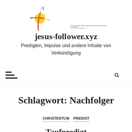
Z
u
m
I
n
jesus-follower.xyz
h
Predigten, Impulse und andere Inhalte von
a
Verkündigung
l
t
s
p
r
i
Schlagwort:
Nachfolger
n
g
e
CHRISTENTUM
PREDIGT
n