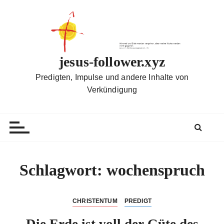
Z
u
m
I
n
jesus-follower.xyz
h
Predigten, Impulse und andere Inhalte von
a
Verkündigung
l
t
s
p
r
i
Schlagwort:
wochenspruch
n
g
e
CHRISTENTUM
PREDIGT
n